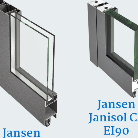
Jansen
Janisol 
EI90
Jansen