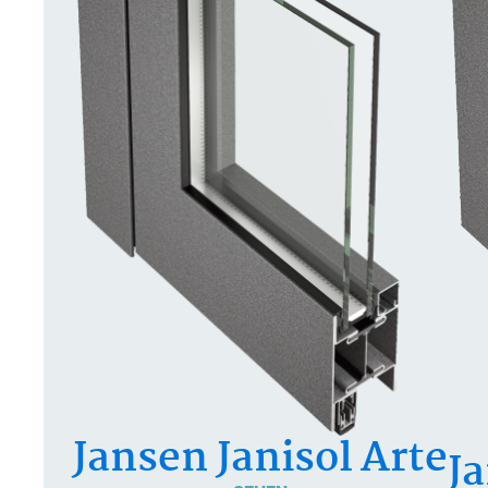
Jansen Janisol Arte
J