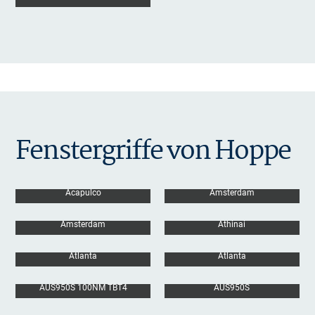
Fenstergriffe von Hoppe
Acapulco
Amsterdam
Amsterdam
Athinai
Atlanta
Atlanta
AUS950S 100NM TBT4
AUS950S