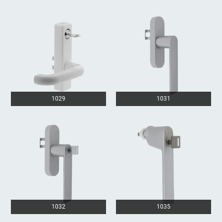
1029
1031
1032
1035