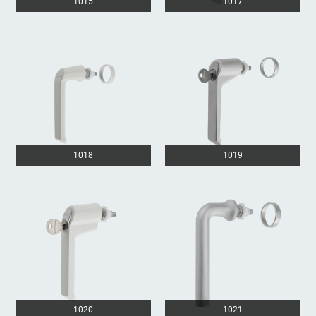
1015
1017
1018
1019
1020
1021