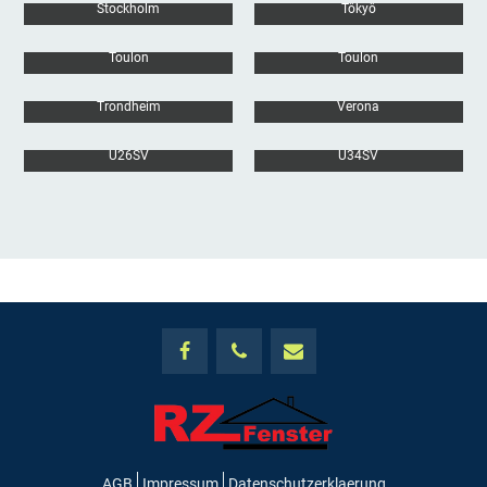
Stockholm
Tôkyô
Toulon
Toulon
Trondheim
Verona
U26SV
U34SV
AGB
Impressum
Datenschutzerklaerung