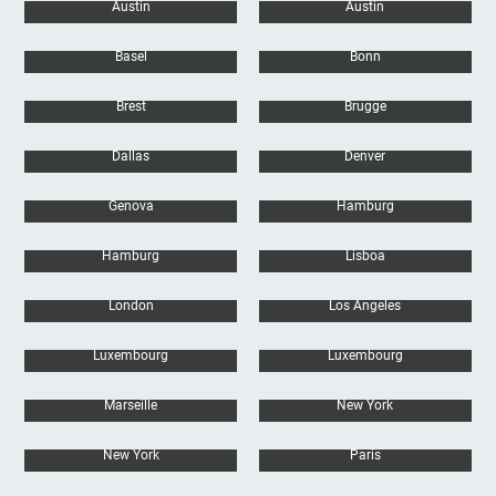
Austin
Austin
Basel
Bonn
Brest
Brugge
Dallas
Denver
Genova
Hamburg
Hamburg
Lisboa
London
Los Angeles
Luxembourg
Luxembourg
Marseille
New York
New York
Paris