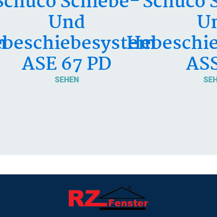
Schüco Schiebe-
Schüco 
Und
U
m
beschiebesystem
Hebeschi
ASE 67 PD
ASS
SEHEN
SE