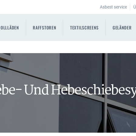
Asbest service
Ü
ROLLLÄDEN
RAFFSTOREN
TEXTILSCREENS
GELÄNDER
ebe- Und Hebeschiebes