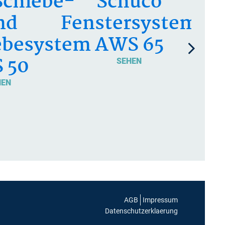
Schiebe-
Schüco
nd
Fenstersystem
ebesystem
AWS 65
 50
SEHEN
HEN
AGB
Impressum
Datenschutzerklaerung