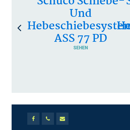
Schüco Schiebe-
Und
Hebeschiebesyste
He
ASS 77 PD
SEHEN