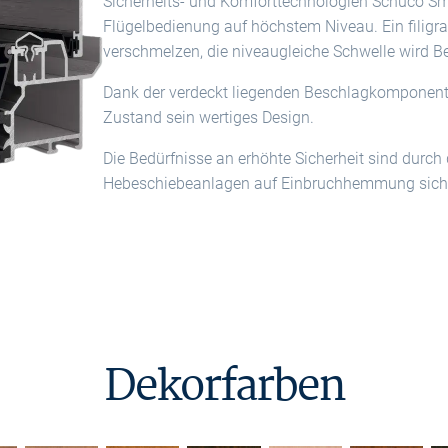
Sicherheits- und Komforttechnologien Schüco Sm
Flügelbedienung auf höchstem Niveau. Ein filigr
verschmelzen, die niveaugleiche Schwelle wird Bed
Dank der verdeckt liegenden Beschlagkomponente
Zustand sein wertiges Design.
Die Bedürfnisse an erhöhte Sicherheit sind durch 
Hebeschiebeanlagen auf Einbruchhemmung sicher
Dekorfarben