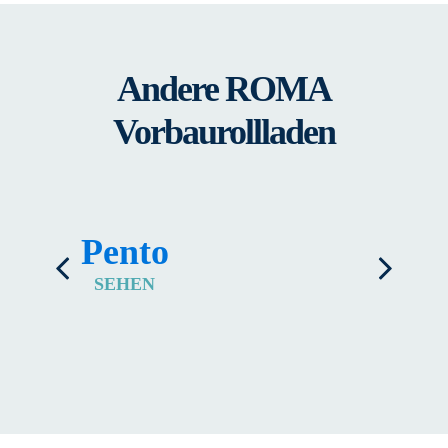
Andere ROMA
Vorbaurollladen
Pento
Qu
SEHEN
S