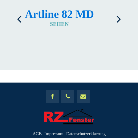
Artline 82 MD
Al
SEHEN
AGB
Impressum
Datenschutzerklaerung